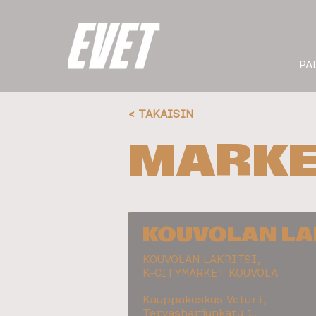
PA
< TAKAISIN
MARKE
KOUVOLAN LA
KOUVOLAN LAKRITSI,
K-CITYMARKET KOUVOLA
Kauppakeskus Veturi,
Tervasharjunkatu 1,