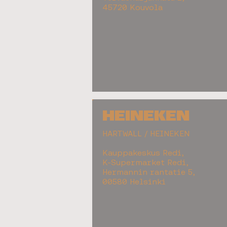
45720 Kouvola
HEINEKEN
HARTWALL / HEINEKEN
Kauppakeskus Redi,
K-Supermarket Redi,
Hermannin rantatie 5,
00580 Helsinki