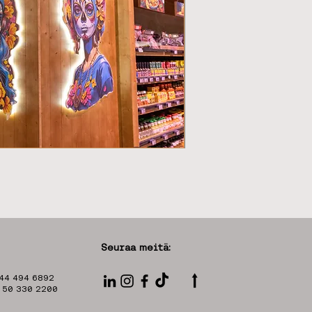
Seuraa meitä:
⭡
 44 494 6892
8 50 330 2200