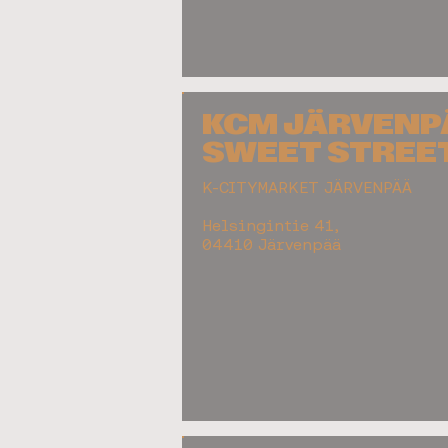
KCM JÄRVENP
SWEET STREE
K-CITYMARKET JÄRVENPÄÄ
Helsingintie 41,
04410 Järvenpää