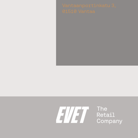
Vantaanportinkatu 3,
01510 Vantaa