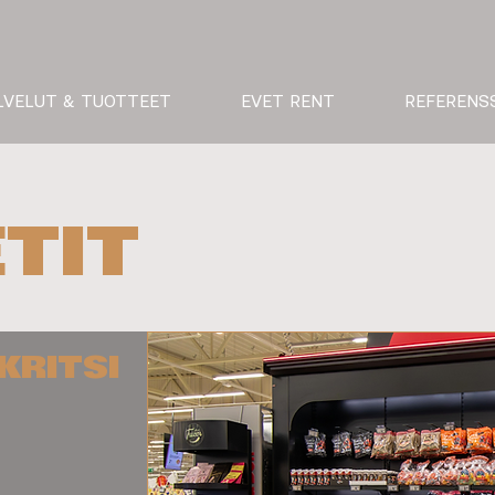
LVELUT & TUOTTEET
EVET RENT
REFERENS
TIT
KRITSI