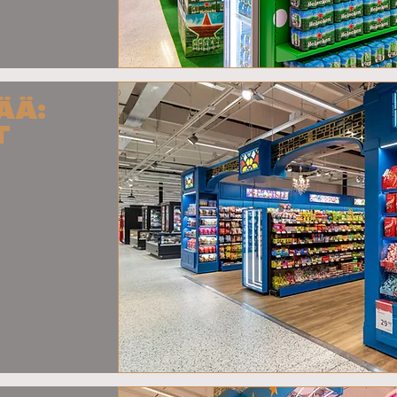
ÄÄ:
T