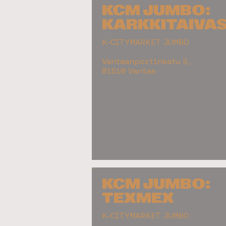
KCM JUMBO:
KARKKITAIVA
K-CITYMARKET JUMBO
Vantaanportinkatu 3,
01510 Vantaa
KCM JUMBO:
TEXMEX
K-CITYMARKET JUMBO