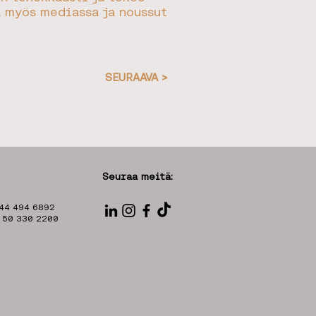
a myös mediassa ja noussut
SEURAAVA >
Seuraa meitä:
 44 494 6892
8 50 330 2200