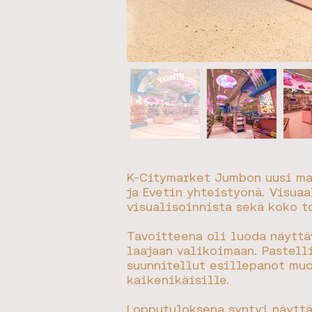
K-Citymarket Jumbon uusi ma
ja Evetin yhteistyönä. Visua
visualisoinnista sekä koko t
Tavoitteena oli luoda näyttä
laajaan valikoimaan. Pastell
suunnitellut esillepanot mu
kaikenikäisille.
Lopputuloksena syntyi näyttä