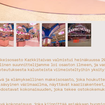
keisosasto Karkkitaivas valmistui heinäkuussa 2
alinen suunnittelijamme loi osaston ilmeen, ja v
oteutuksesta kalusteista viimeisteltyihin yksity
vä ja elämyksellinen makeisosasto, joka houkutt
isävyinen värimaailma, näyttävät kaarirakenteet, 
odostavat kokonaisuuden, joka tekee ostokokemu
vä kokonaisuus, joka kiinnittää asiakkaan huomio