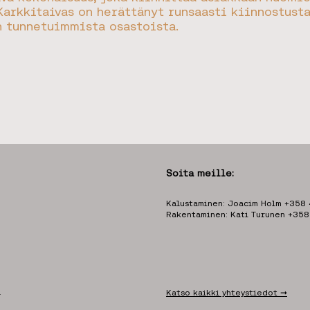
arkkitaivas on herättänyt runsaasti kiinnostust
 tunnetuimmista osastoista.
Soita meille:
Kalustaminen: Joacim Holm +358
Rakentaminen: Kati Turunen +35
.
Katso kaikki yhteystiedot ➞