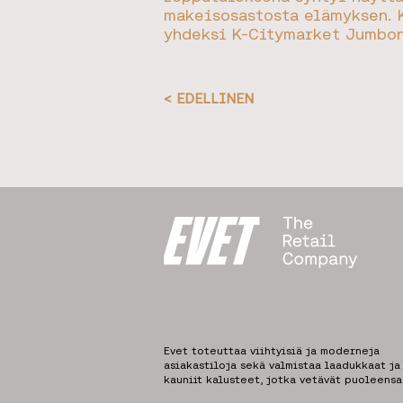
makeisosastosta elämyksen. K
yhdeksi K-Citymarket Jumbon
< EDELLINEN
Evet toteuttaa viihtyisiä ja moderneja
asiakastiloja sekä valmistaa laadukkaat ja
kauniit kalusteet, jotka vetävät puoleensa