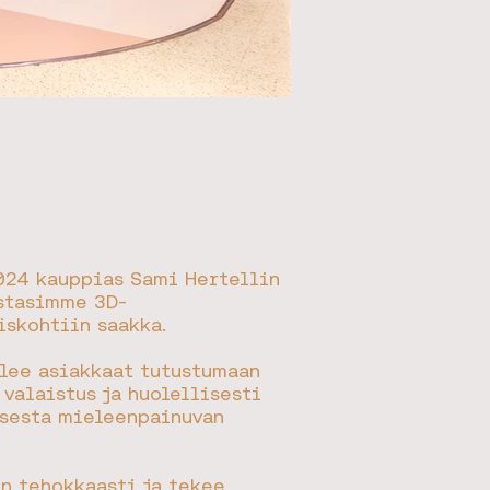
024 kauppias Sami Hertellin
astasimme 3D-
iskohtiin saakka.
elee asiakkaat tutustumaan
valaistus ja huolellisesti
ksesta mieleenpainuvan
n tehokkaasti ja tekee