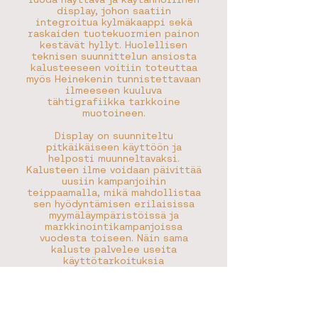
display, johon saatiin
integroitua kylmäkaappi sekä
raskaiden tuotekuormien painon
kestävät hyllyt. Huolellisen
teknisen suunnittelun ansiosta
kalusteeseen voitiin toteuttaa
myös Heinekenin tunnistettavaan
ilmeeseen kuuluva
tähtigrafiikka tarkkoine
muotoineen.
Display on suunniteltu
pitkäikäiseen käyttöön ja
helposti muunneltavaksi.
Kalusteen ilme voidaan päivittää
uusiin kampanjoihin
teippaamalla, mikä mahdollistaa
sen hyödyntämisen erilaisissa
myymäläympäristöissä ja
markkinointikampanjoissa
vuodesta toiseen. Näin sama
kaluste palvelee useita
käyttötarkoituksia
kustannustehokkaasti ja
vastuullisesti.
< EDELLINEN