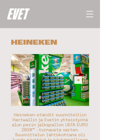
HEINEKEN
Heineken-ständit suunniteltiin
Hartwallin ja Evetin yhteistyönä
alun perin jalkapallon UEFA EURO
2020™ -turnausta varten.
Suunnittelun lähtökohtana oli
luoda näyttävä ja käytännöllinen