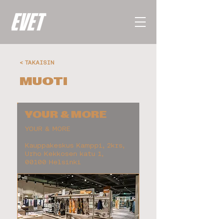
< TAKAISIN
MUOTI
YOUR & MORE
YOUR & MORE
Kauppakeskus Kamppi, 2krs,
Urho Kekkosen katu 1,
00100 Helsinki