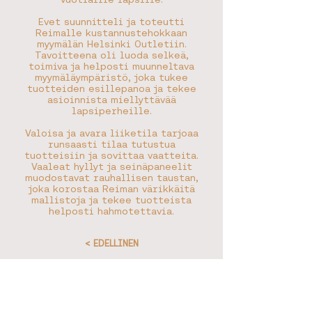
Evet suunnitteli ja toteutti
Reimalle kustannustehokkaan
myymälän Helsinki Outletiin.
Tavoitteena oli luoda selkeä,
toimiva ja helposti muunneltava
myymäläympäristö, joka tukee
tuotteiden esillepanoa ja tekee
asioinnista miellyttävää
lapsiperheille.
Valoisa ja avara liiketila tarjoaa
runsaasti tilaa tutustua
tuotteisiin ja sovittaa vaatteita.
Vaaleat hyllyt ja seinäpaneelit
muodostavat rauhallisen taustan,
joka korostaa Reiman värikkäitä
mallistoja ja tekee tuotteista
helposti hahmotettavia.
< EDELLINEN
SEURAAVA >