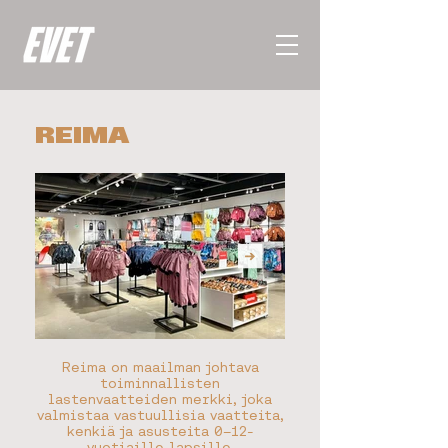
REIMA
Reima on maailman johtava
toiminnallisten
lastenvaatteiden merkki, joka
valmistaa vastuullisia vaatteita,
kenkiä ja asusteita 0–12-
vuotiaille lapsille.