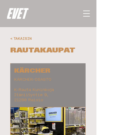
< TAKAISIN
RAUTAKAUPAT
KÄRCHER
KÄRCHER-OSASTO
K-Rauta Kuninkoja
Itäniityntie 9,
21280 Raisio