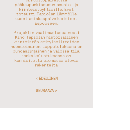
ja huoltopalveluita
pääkaupunkiseudun asunto- ja
kiinteistöyhtiöille. Evet
toteutti Tapiolan Lämmölle
uudet asiakaspalvelupisteet
Espooseen.
Projektin vaatimustasoa nosti
Kino Tapiolan historiallisen
kiinteistön erityispiirteiden
huomioiminen. Lopputuloksena on
puhdaslinjainen ja valoisa tila,
jonka kalustuksessa on
kunnioitettu olemassa olevia
rakenteita.
< EDELLINEN
SEURAAVA >