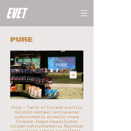
PURE
Pure – Taste of Finland avattiin
Helsinki-Vantaan lentoaseman
uudistuneelle alueelle osana
Finavian laajaa kaupallisten
tilojen kehityshanketta. Myymälän
visuaalisen ilmeen suunnitteli