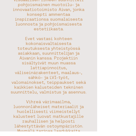
pohjoismainen muotoilu- ja
innovaatiotoimisto Aivan, jonka
konsepti ammentaa
inspiraationsa suomalaisesta
luonnosta ja pohjoismaisesta
estetiikasta.
Evet vastasi kohteen
kokonaisvaltaisesta
toteutuksesta yhteistyössä
asiakkaan, suunnittelijan ja
Aivanin kanssa. Projektiin
sisältyivät muun muassa
lattiapinnoitus,
väliseinärakenteet, maalaus-,
sähkö- ja LVI-työt,
valomainokset, teippaukset sekä
kaikkien kalusteiden tekninen
suunnittelu, valmistus ja asennus.
Vihreä värimaailma,
luonnonläheiset materiaalit ja
huolellisesti viimeistellyt
kalusteet luovat matkustajille
rauhallisen ja helposti
lähestyttävän ostoympäristön.
Myymälä tarjoaa laadukkaita
suomalaisia tuotteita ja