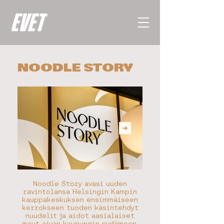
NOODLE STORY
Noodle Story avasi uuden
ravintolansa Helsingin Kampin
kauppakeskuksen ensimmäiseen
kerrokseen tuoden käsintehdyt
nuudelit ja aidot aasialaiset
maut aivan kaupungin sydämeen.