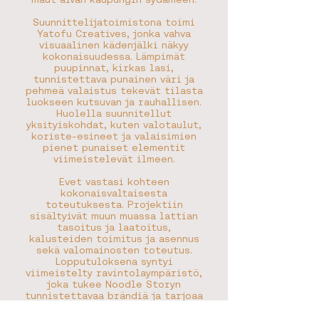
Suunnittelijatoimistona toimi
Yatofu Creatives, jonka vahva
visuaalinen kädenjälki näkyy
kokonaisuudessa. Lämpimät
puupinnat, kirkas lasi,
tunnistettava punainen väri ja
pehmeä valaistus tekevät tilasta
luokseen kutsuvan ja rauhallisen.
Huolella suunnitellut
yksityiskohdat, kuten valotaulut,
koriste-esineet ja valaisimien
pienet punaiset elementit
viimeistelevät ilmeen.
Evet vastasi kohteen
kokonaisvaltaisesta
toteutuksesta. Projektiin
sisältyivät muun muassa lattian
tasoitus ja laatoitus,
kalusteiden toimitus ja asennus
sekä valomainosten toteutus.
Lopputuloksena syntyi
viimeistelty ravintolaympäristö,
joka tukee Noodle Storyn
tunnistettavaa brändiä ja tarjoaa
asiakkaille viihtyisän paikan
nauttia aidosta aasialaisesta