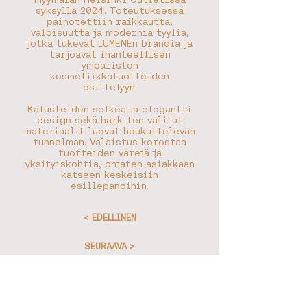
syksyllä 2024. Toteutuksessa
painotettiin raikkautta,
valoisuutta ja modernia tyyliä,
jotka tukevat LUMENEn brändiä ja
tarjoavat ihanteellisen
ympäristön
kosmetiikkatuotteiden
esittelyyn.
Kalusteiden selkeä ja elegantti
design sekä harkiten valitut
materiaalit luovat houkuttelevan
tunnelman. Valaistus korostaa
tuotteiden värejä ja
yksityiskohtia, ohjaten asiakkaan
katseen keskeisiin
esillepanoihin.
< EDELLINEN
SEURAAVA >