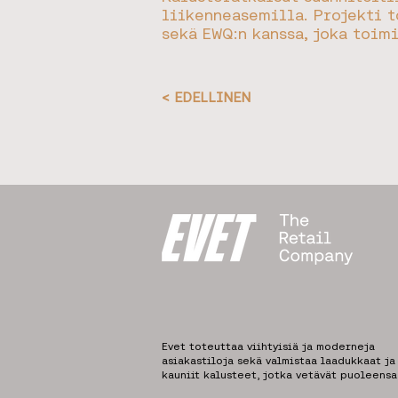
liikenneasemilla. Projekti t
sekä EWQ:n kanssa, joka toim
< EDELLINEN
Evet toteuttaa viihtyisiä ja moderneja
asiakastiloja sekä valmistaa laadukkaat ja
kauniit kalusteet, jotka vetävät puoleensa