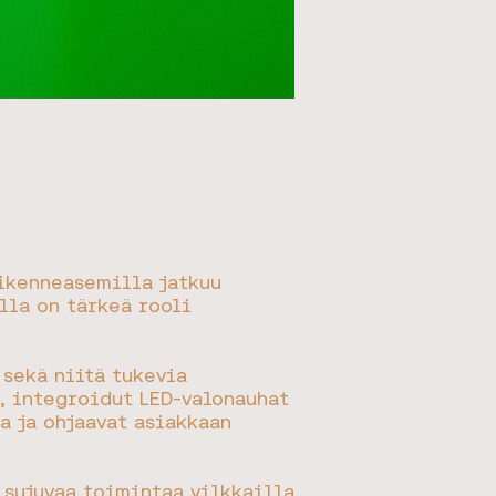
iikenneasemilla jatkuu
lla on tärkeä rooli
 sekä niitä tukevia
, integroidut LED-valonauhat
a ja ohjaavat asiakkaan
 sujuvaa toimintaa vilkkailla