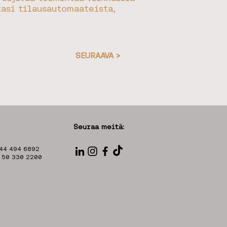
tasi tilausautomaateista,
SEURAAVA >
Seuraa meitä:
 44 494 6892
8 50 330 2200