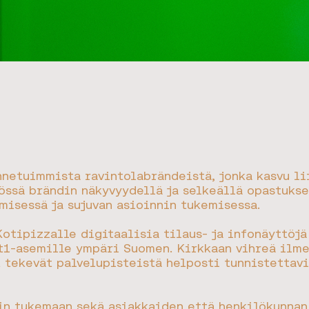
nnetuimmista ravintolabrändeistä, jonka kasvu l
össä brändin näkyvyydellä ja selkeällä opastukse
isessä ja sujuvan asioinnin tukemisessa.
Kotipizzalle digitaalisia tilaus- ja infonäyttöjä
St1-asemille ympäri Suomen. Kirkkaan vihreä ilme
t tekevät palvelupisteistä helposti tunnistettavi
in tukemaan sekä asiakkaiden että henkilökunnan