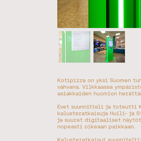
Kotipizza on yksi Suomen tu
vahvana. Vilkkaassa ympärist
asiakkaiden huomion herättäm
Evet suunnitteli ja toteutti 
kalusteratkaisuja Huili- ja 
ja suuret digitaaliset näytö
nopeasti oikeaan paikkaan.
Kalusteratkaisut suunnitelti