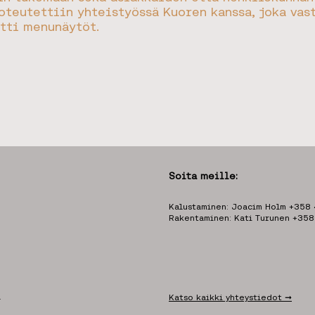
oteutettiin yhteistyössä Kuoren kanssa, joka vas
itti menunäytöt.
Soita meille:
Kalustaminen: Joacim Holm +358
Rakentaminen: Kati Turunen +35
.
Katso kaikki yhteystiedot ➞