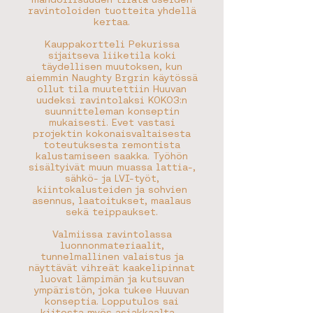
ravintoloiden tuotteita yhdellä
kertaa.
Kauppakortteli Pekurissa
sijaitseva liiketila koki
täydellisen muutoksen, kun
aiemmin Naughty Brgrin käytössä
ollut tila muutettiin Huuvan
uudeksi ravintolaksi KOKO3:n
suunnitteleman konseptin
mukaisesti. Evet vastasi
projektin kokonaisvaltaisesta
toteutuksesta remontista
kalustamiseen saakka. Työhön
sisältyivät muun muassa lattia-,
sähkö- ja LVI-työt,
kiintokalusteiden ja sohvien
asennus, laatoitukset, maalaus
sekä teippaukset.
Valmiissa ravintolassa
luonnonmateriaalit,
tunnelmallinen valaistus ja
näyttävät vihreät kaakelipinnat
luovat lämpimän ja kutsuvan
ympäristön, joka tukee Huuvan
konseptia. Lopputulos sai
kiitosta myös asiakkaalta –