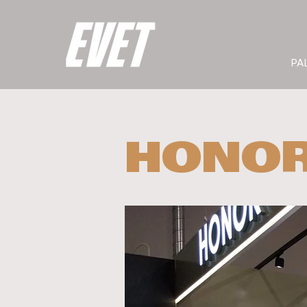
PA
HONO