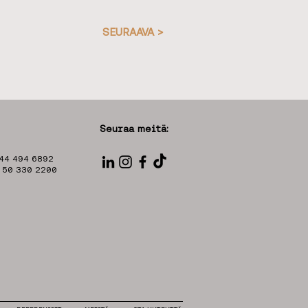
SEURAAVA >
Seuraa meitä:
 44 494 6892
8 50 330 2200