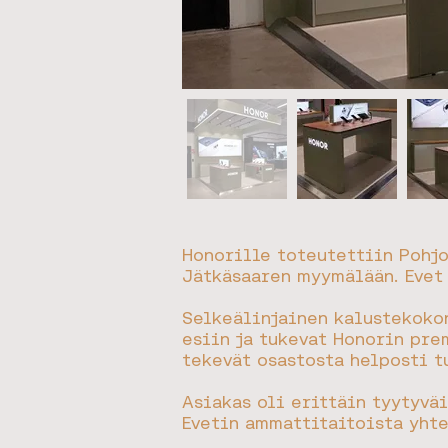
Honorille toteutettiin Pohj
Jätkäsaaren myymälään. Evet 
Selkeälinjainen kalustekokon
esiin ja tukevat Honorin pre
tekevät osastosta helposti 
Asiakas oli erittäin tyytyvä
Evetin ammattitaitoista yhte