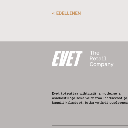
< EDELLINEN
Evet toteuttaa viihtyisiä ja moderneja
asiakastiloja sekä valmistaa laadukkaat ja
kauniit kalusteet, jotka vetävät puoleensa