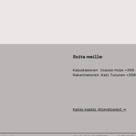
Soita meille:
Kalustaminen: Joacim Holm +358
Rakentaminen: Kati Turunen +35
.
Katso kaikki yhteystiedot ➞