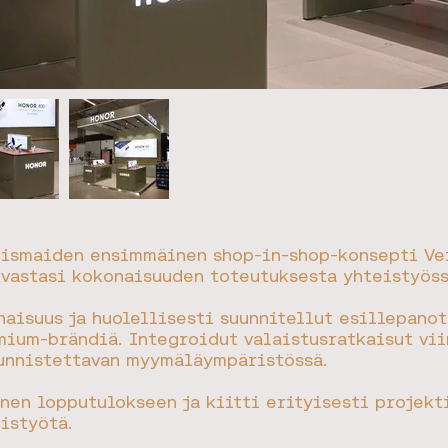
oismaiden ensimmäinen shop-in-shop-konsepti Ve
vastasi kokonaisuuden toteutuksesta yhteistyöss
aisuus ja huolellisesti suunnitellut esillepanot
mium-brändiä. Integroidut valaistusratkaisut vi
tunnistettavan myymäläympäristössä.
inen lopputulokseen ja kiitti erityisesti projekt
istyötä.